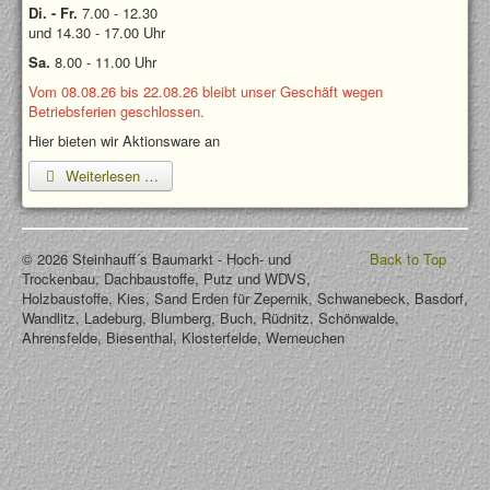
Di. - Fr.
7.00 - 12.30
und 14.30 - 17.00 Uhr
Sa.
8.00 - 11.00 Uhr
Vom 08.08.26 bis 22.08.26 bleibt unser Geschäft wegen
Betriebsferien geschlossen.
Hier bieten wir Aktionsware an
Weiterlesen …
© 2026 Steinhauff´s Baumarkt - Hoch- und
Back to Top
Trockenbau, Dachbaustoffe, Putz und WDVS,
Holzbaustoffe, Kies, Sand Erden für Zepernik, Schwanebeck, Basdorf,
Wandlitz, Ladeburg, Blumberg, Buch, Rüdnitz, Schönwalde,
Ahrensfelde, Biesenthal, Klosterfelde, Werneuchen